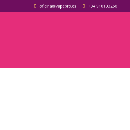
oficina@vapepro.es
+34 910133266