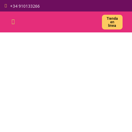
+34 910133266
Тienda
en
linea