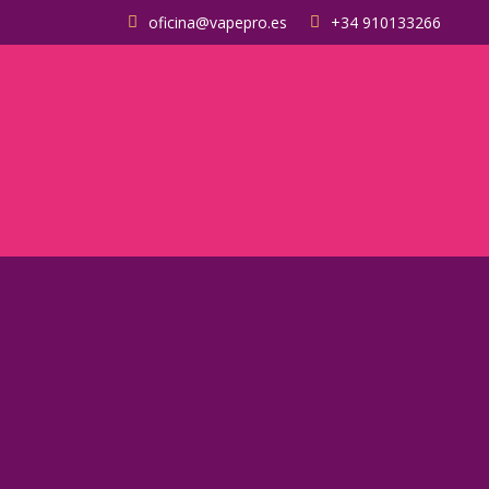
oficina@vapepro.es
+34 910133266