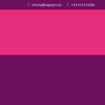
oficina@vapepro.es
+34 910133266