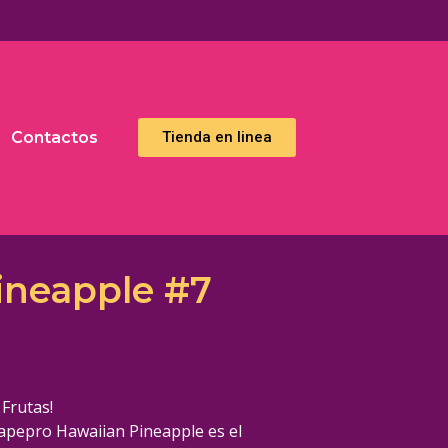
Contactos
Тienda en linea
ineapple #7
 Frutas!
apepro Hawaiian Pineapple es el