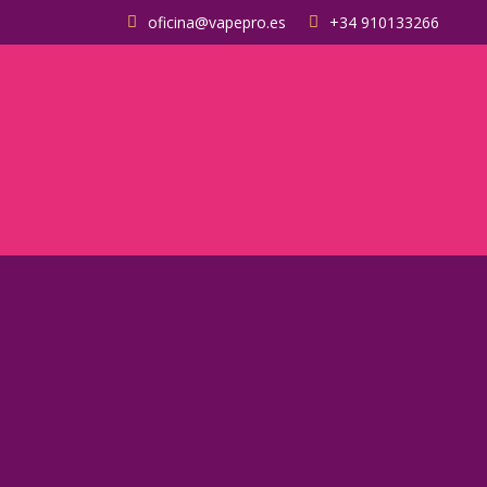
oficina@vapepro.es
+34 910133266